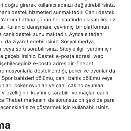
i doğru girerek kullanıcı adınızı değiştirebilirsiniz.
manlı destek hizmetleri sunmaktadır. Canlı destek
. Yardım hattına günün her saatinde ulaşabilirsiniz.
ır. Kullanıcı danışmanı, çevrimiçi bir platformun
 canlı destek sunulmaktadır. Ayrıca siteden
ı da ziyaret edebilirsiniz. Sosyal medya
 veya soru sorabilirsiniz. Siteyle ilgili yardım için
me geçebilirsiniz. Destek e-posta adresi, web
şebileceğiniz e-posta adresidir. Thebet
romosyonlarla desteklendiği, poker ve oyunlar da
r. Spor bahisleri bölümü, canlı bahis bölümü veya
unları, poker oyunları ve canlı casino oyunları
V özelliğinin keyfini çıkarabilir ve maçları canlı
ıca Thebet markasını da sorunsuz bir şekilde para
nekleri size göstermek için kullanabilirsiniz.
ma