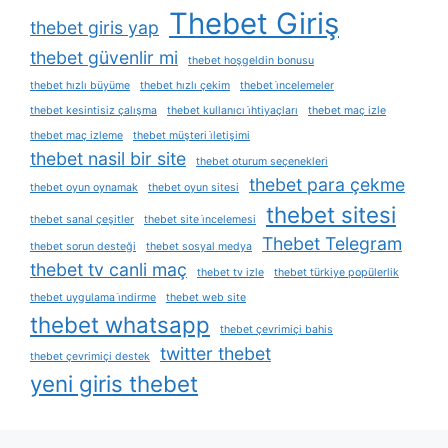
Thebet Giriş
thebet giris yap
thebet güvenlir mi
thebet hoşgeldin bonusu
thebet hızlı büyüme
thebet hızlı çekim
thebet i̇ncelemeler
thebet kesintisiz çalışma
thebet kullanıcı i̇htiyaçları
thebet maç izle
thebet maç izleme
thebet müşteri i̇letişimi
thebet nasil bir site
thebet oturum seçenekleri
thebet para çekme
thebet oyun oynamak
thebet oyun sitesi
thebet sitesi
thebet sanal çeşitler
thebet site i̇ncelemesi
Thebet Telegram
thebet sorun desteği
thebet sosyal medya
thebet tv canli maç
thebet tv izle
thebet türkiye popülerlik
thebet uygulama i̇ndirme
thebet web site
thebet whatsapp
thebet çevrimiçi bahis
twitter thebet
thebet çevrimiçi destek
yeni giris thebet