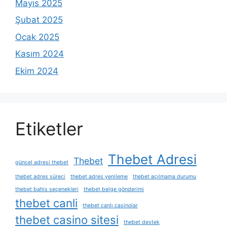
Mayıs 2025
Şubat 2025
Ocak 2025
Kasım 2024
Ekim 2024
Etiketler
Thebet Adresi
Thebet
güncel adresi thebet
thebet adres süreci
thebet adres yenileme
thebet açılmama durumu
thebet bahis seçenekleri
thebet belge gönderimi
thebet canli
thebet canlı casinolar
thebet casino sitesi
thebet destek