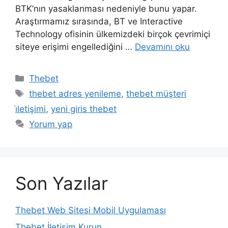
BTK’nın yasaklanması nedeniyle bunu yapar.
Araştırmamız sırasında, BT ve Interactive
Technology ofisinin ülkemizdeki birçok çevrimiçi
siteye erişimi engellediğini …
Devamını oku
Kategoriler
Thebet
Etiketler
thebet adres yenileme
,
thebet müşteri
i̇letişimi
,
yeni giris thebet
Yorum yap
Son Yazılar
Thebet Web Sitesi Mobil Uygulaması
Thebet İletişim Kurun