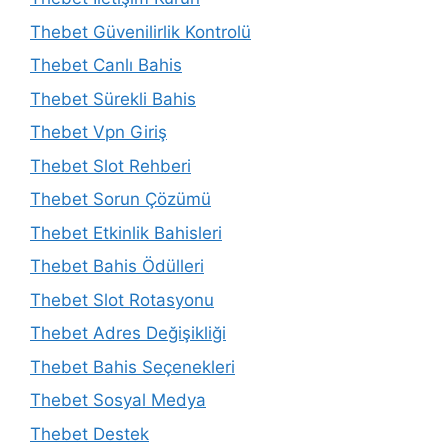
Thebet Güvenilirlik Kontrolü
Thebet Canlı Bahis
Thebet Sürekli Bahis
Thebet Vpn Giriş
Thebet Slot Rehberi
Thebet Sorun Çözümü
Thebet Etkinlik Bahisleri
Thebet Bahis Ödülleri
Thebet Slot Rotasyonu
Thebet Adres Değişikliği
Thebet Bahis Seçenekleri
Thebet Sosyal Medya
Thebet Destek