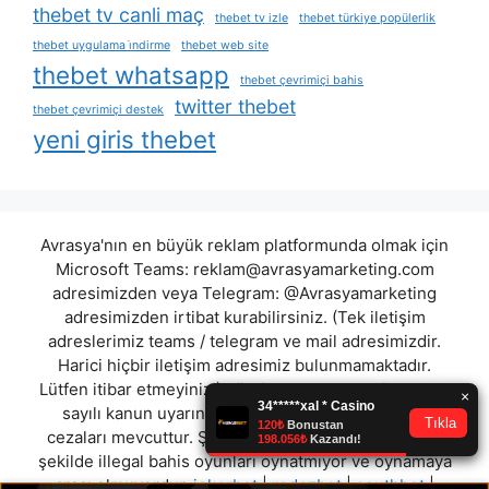
thebet tv canli maç
thebet tv izle
thebet türkiye popülerlik
thebet uygulama i̇ndirme
thebet web site
thebet whatsapp
thebet çevrimiçi bahis
twitter thebet
thebet çevrimiçi destek
yeni giris thebet
Avrasya'nın en büyük reklam platformunda olmak için
Microsoft Teams:
reklam@avrasyamarketing.com
adresimizden veya Telegram: @Avrasyamarketing
adresimizden irtibat kurabilirsiniz. (Tek iletişim
adreslerimiz teams / telegram ve mail adresimizdir.
Harici hiçbir iletişim adresimiz bulunmamaktadır.
Lütfen itibar etmeyiniz.) Türkiye yasalarına göre 7258
sayılı kanun uyarınca yasa dışı bahis oynamanın
cezaları mevcuttur. Şu an bulunduğunuz site hiç bir
şekilde illegal bahis oyunları oynatmıyor ve oynamaya
aracı olmuyordur.
jokerbet
|
rodezbet
|
southbet
|