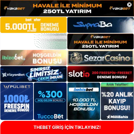
×
THEBET GİRİŞ İÇİN TIKLAYINIZ!