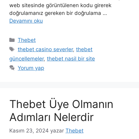
web sitesinde görüntülenen kodu girerek
doğrulamanız gereken bir doğrulama …
Devamını oku
Kategoriler
Thebet
Etiketler
thebet casino severler
,
thebet
güncellemeler
,
thebet nasil bir site
Yorum yap
Thebet Üye Olmanın
Adımları Nelerdir
Kasım 23, 2024
yazar
Thebet