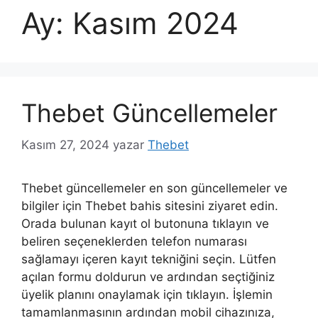
Ay:
Kasım 2024
Thebet Güncellemeler
Kasım 27, 2024
yazar
Thebet
Thebet güncellemeler en son güncellemeler ve
bilgiler için Thebet bahis sitesini ziyaret edin.
Orada bulunan kayıt ol butonuna tıklayın ve
beliren seçeneklerden telefon numarası
sağlamayı içeren kayıt tekniğini seçin. Lütfen
açılan formu doldurun ve ardından seçtiğiniz
üyelik planını onaylamak için tıklayın. İşlemin
tamamlanmasının ardından mobil cihazınıza,