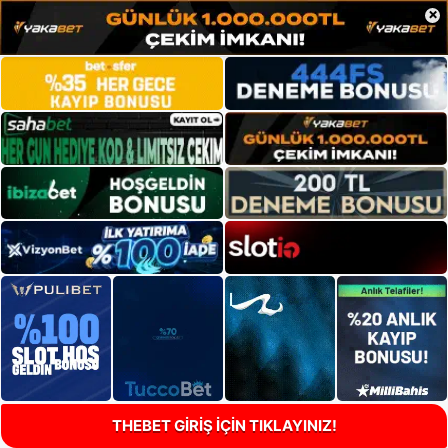
×
THEBET GİRİŞ İÇİN TIKLAYINIZ!