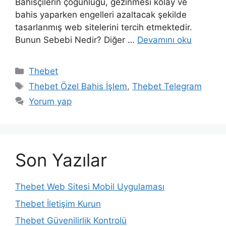
Bahisçilerin çoğunluğu, gezinmesi kolay ve
bahis yaparken engelleri azaltacak şekilde
tasarlanmış web sitelerini tercih etmektedir.
Bunun Sebebi Nedir? Diğer …
Devamını oku
Kategoriler
Thebet
Etiketler
Thebet Özel Bahis İşlem
,
Thebet Telegram
Yorum yap
Son Yazılar
Thebet Web Sitesi Mobil Uygulaması
Thebet İletişim Kurun
Thebet Güvenilirlik Kontrolü