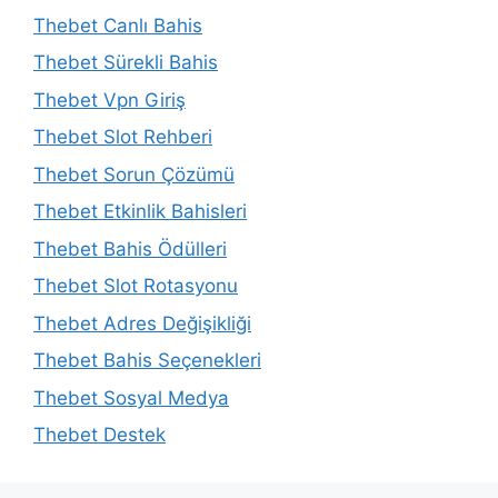
Thebet Canlı Bahis
Thebet Sürekli Bahis
Thebet Vpn Giriş
Thebet Slot Rehberi
Thebet Sorun Çözümü
Thebet Etkinlik Bahisleri
Thebet Bahis Ödülleri
Thebet Slot Rotasyonu
Thebet Adres Değişikliği
Thebet Bahis Seçenekleri
Thebet Sosyal Medya
Thebet Destek