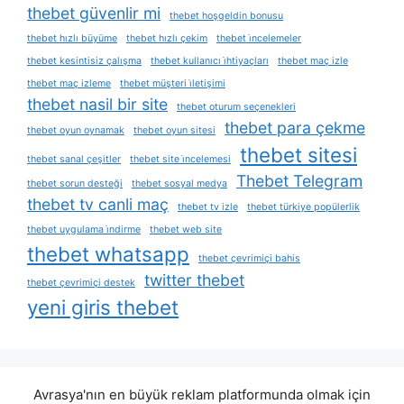
thebet güvenlir mi
thebet hoşgeldin bonusu
thebet hızlı büyüme
thebet hızlı çekim
thebet i̇ncelemeler
thebet kesintisiz çalışma
thebet kullanıcı i̇htiyaçları
thebet maç izle
thebet maç izleme
thebet müşteri i̇letişimi
thebet nasil bir site
thebet oturum seçenekleri
thebet para çekme
thebet oyun oynamak
thebet oyun sitesi
thebet sitesi
thebet sanal çeşitler
thebet site i̇ncelemesi
Thebet Telegram
thebet sorun desteği
thebet sosyal medya
thebet tv canli maç
thebet tv izle
thebet türkiye popülerlik
thebet uygulama i̇ndirme
thebet web site
thebet whatsapp
thebet çevrimiçi bahis
twitter thebet
thebet çevrimiçi destek
yeni giris thebet
Avrasya'nın en büyük reklam platformunda olmak için