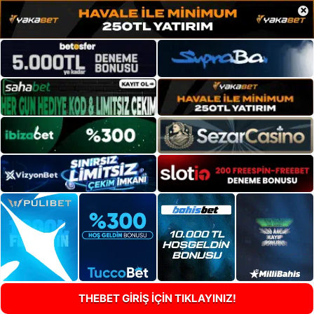
×
THEBET GİRİŞ İÇİN TIKLAYINIZ!