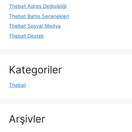
Thebet Adres Değişikliği
Thebet Bahis Seçenekleri
Thebet Sosyal Medya
Thebet Destek
Kategoriler
Thebet
Arşivler