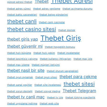
Thebet Adresi
Thebet
güncel adresi thebet
thebet adres süreci
thebet adres yenileme
thebet açılmama durumu
thebet bahis seçenekleri
thebet belge gönderimi
thebet canli
thebet canlı casinolar
thebet casino sitesi
thebet destek
Thebet Giriş
thebet giris yap
thebet güvenlir mi
thebet hoşgeldin bonusu
thebet hızlı büyüme
thebet hızlı çekim
thebet i̇ncelemeler
thebet kesintisiz çalışma
thebet kullanıcı i̇htiyaçları
thebet maç izle
thebet maç izleme
thebet müşteri i̇letişimi
thebet nasil bir site
thebet oturum seçenekleri
thebet para çekme
thebet oyun oynamak
thebet oyun sitesi
thebet sitesi
thebet sanal çeşitler
thebet site i̇ncelemesi
Thebet Telegram
thebet sorun desteği
thebet sosyal medya
thebet tv canli maç
thebet tv izle
thebet türkiye popülerlik
thebet uygulama i̇ndirme
thebet web site