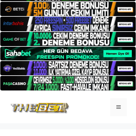
İçeriğe
atla
Menü