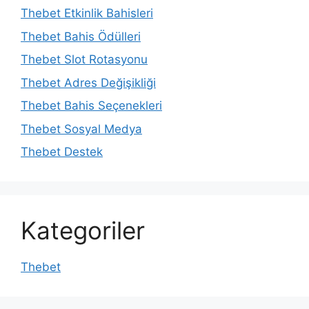
Thebet Etkinlik Bahisleri
Thebet Bahis Ödülleri
Thebet Slot Rotasyonu
Thebet Adres Değişikliği
Thebet Bahis Seçenekleri
Thebet Sosyal Medya
Thebet Destek
Kategoriler
Thebet