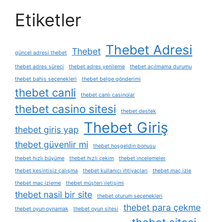
Etiketler
Thebet Adresi
Thebet
güncel adresi thebet
thebet adres süreci
thebet adres yenileme
thebet açılmama durumu
thebet bahis seçenekleri
thebet belge gönderimi
thebet canli
thebet canlı casinolar
thebet casino sitesi
thebet destek
Thebet Giriş
thebet giris yap
thebet güvenlir mi
thebet hoşgeldin bonusu
thebet hızlı büyüme
thebet hızlı çekim
thebet i̇ncelemeler
thebet kesintisiz çalışma
thebet kullanıcı i̇htiyaçları
thebet maç izle
thebet maç izleme
thebet müşteri i̇letişimi
thebet nasil bir site
thebet oturum seçenekleri
thebet para çekme
thebet oyun oynamak
thebet oyun sitesi