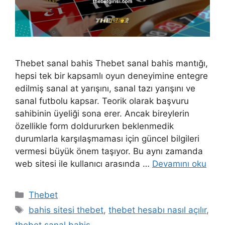
Thebet sanal bahis Thebet sanal bahis mantığı,
hepsi tek bir kapsamlı oyun deneyimine entegre
edilmiş sanal at yarışını, sanal tazı yarışını ve
sanal futbolu kapsar. Teorik olarak başvuru
sahibinin üyeliği sona erer. Ancak bireylerin
özellikle form doldururken beklenmedik
durumlarla karşılaşmaması için güncel bilgileri
vermesi büyük önem taşıyor. Bu aynı zamanda
web sitesi ile kullanıcı arasında …
Devamını oku
Kategoriler
Thebet
Etiketler
bahis sitesi thebet
,
thebet hesabı nasıl açılır
,